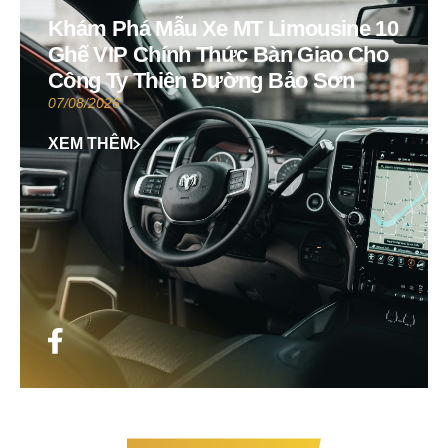
Khám Phá Mẫu Xe MT Limousine 10
Ghế VIP Chính Thức Bàn Giao Cho
Công Ty Thiên Đường Bảo Sơn
07/08/2026
XEM THÊM