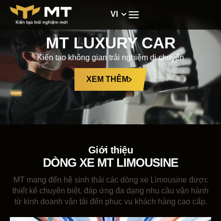
VI
MT LUXURY CAR
Kiến tạo không gian trải nghiệm di chuyển
XEM THÊM
Giới thiệu
DÒNG XE MT LIMOUSINE
MT mang đến hệ sinh thái các dòng xe Limousine được
thiết kế chuyên biệt, đáp ứng đa dạng nhu cầu vận hành
từ kinh doanh vận tải đến phục vụ khách hàng cao cấp.