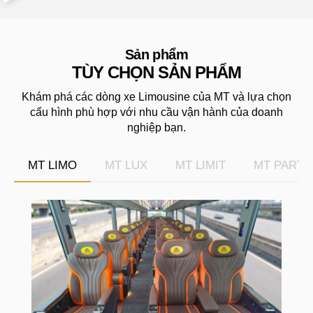
Sản phẩm
TÙY CHỌN SẢN PHẨM
Khám phá các dòng xe Limousine của MT và lựa chọn
cấu hình phù hợp với nhu cầu vận hành của doanh
nghiệp bạn.
MT LIMO
MT LUX
MT LIMIT
MT PART
M
L
C