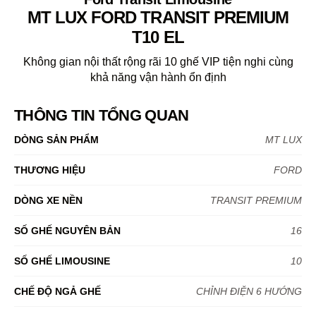
MT LUX FORD TRANSIT PREMIUM
T10 EL
Không gian nội thất rộng rãi 10 ghế VIP tiện nghi cùng
khả năng vận hành ổn định
THÔNG TIN TỔNG QUAN
DÒNG SẢN PHẨM
MT LUX
THƯƠNG HIỆU
FORD
DÒNG XE NỀN
TRANSIT PREMIUM
SỐ GHẾ NGUYÊN BẢN
16
SỐ GHẾ LIMOUSINE
10
CHẾ ĐỘ NGẢ GHẾ
CHỈNH ĐIỆN 6 HƯỚNG