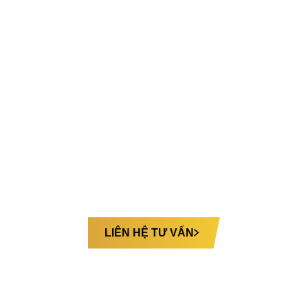
MT LIMO 12 GHẾ VIP
Cấu hình 12 ghế VIP chỉnh cơ tích hợp massage túi
khí, mang lại sự thoải mái và thư giãn trên mọi hành
trình.
Bạn muốn tùy chỉnh ghế riêng theo nhu cầu:
LIÊN HỆ TƯ VẤN