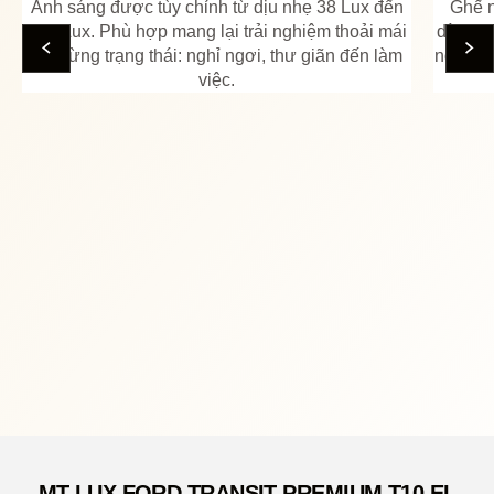
Ánh sáng được tùy chỉnh từ dịu nhẹ 38 Lux đến
Ghế n
335 Lux. Phù hợp mang lại trải nghiệm thoải mái
dàng th
cho từng trạng thái: nghỉ ngơi, thư giãn đến làm
ngả sâu
việc.
MT LUX FORD TRANSIT PREMIUM T10 EL