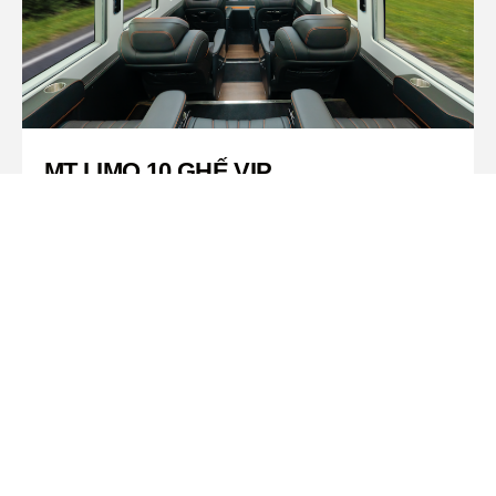
MT LIMO 10 GHẾ VIP
Cấu hình 10 ghế VIP tích hợp nâng chân, ngả lưng
chỉnh điện và massage túi khí, mang đến trải
nghiệm thư giãn toàn diện và thoải mái trên mọi
hành trình.