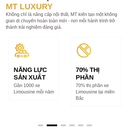
MT LUXURY
Không chỉ là nâng cấp nội thất, MT kiến tạo một không
gian di chuyển hoàn toàn mới - nơi mỗi hành trình trở
thành trải nghiệm đáng giá.
LỰC
70% THỊ
>300 NH
UẤT
PHẦN
SỰ
xe
70% thị phần xe
Có chuyên mô
 mỗi năm
Limousine tại miền
nhất trong n
Bắc
nâng cấp xe