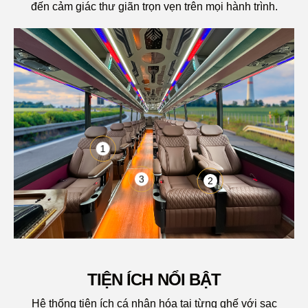
đến cảm giác thư giãn trọn vẹn trên mọi hành trình.
1
3
2
TIỆN ÍCH NỔI BẬT
Hệ thống tiện ích cá nhân hóa tại từng ghế với sạc