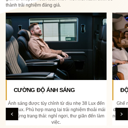
thành trải nghiệm đáng giá.
ĐỘ NGẢ CỦA GHẾ
Ghế ngả tựa linh hoạt cho phép điều chỉnh dễ
dàng theo từng nhu cầu, từ tư thế ngồi thẳng đến
ngả sâu thư giãn. Thiết kế tối ưu giúp hành khách
luôn thoải mái.