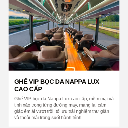
THIẾT KẾ CÔNG THÁ
TỰA LINH HOẠT
NAPPA LUX
Thiết kế công thái học kết hợ
linh hoạt, nâng đỡ tối ưu cột s
 cao cấp, mềm mại và
mang lại tư thế ngồi thoải mái 
may, mang lại cảm
giãn tối đa trong suốt hành trìn
 trải nghiệm thư giãn
 trình.