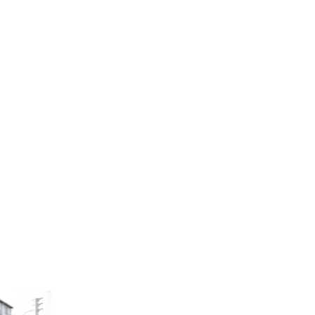
MT LIMO 12 GHẾ VIP
Cấu hình 12 ghế VIP chỉnh cơ tích hợp massage túi
khí, mang lại sự thoải mái và thư giãn trên mọi hành
trình.
Bạn muốn tùy chỉnh ghế riêng theo nhu cầu:
LIÊN HỆ TƯ VẤN
Hình ảnh
CÁ NHÂN HOÁ NỘI THẤT