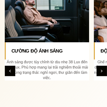
CƯỜNG ĐỘ ÁNH SÁNG
ĐỘ
Ánh sáng được tùy chỉnh từ dịu nhẹ 38 Lux đến
Ghế n
335 Lux. Phù hợp mang lại trải nghiệm thoải mái
dàng th
cho từng trạng thái: nghỉ ngơi, thư giãn đến làm
ngả sâu
việc.