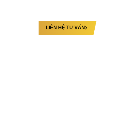
Bạn muốn tùy chỉnh ghế riêng theo nhu cầu:
LIÊN HỆ TƯ VẤN
Hình ảnh
CÁ NHÂN HOÁ NỘI THẤT