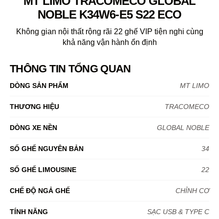
MT LIMO TRACOMECO GLOBAL
NOBLE K34W6-E5 S22 ECO
Không gian nội thất rộng rãi 22 ghế VIP tiện nghi cùng
khả năng vận hành ổn định
THÔNG TIN TỔNG QUAN
DÒNG SẢN PHẨM
MT LIMO
THƯƠNG HIỆU
TRACOMECO
DÒNG XE NỀN
GLOBAL NOBLE
SỐ GHẾ NGUYÊN BẢN
34
SỐ GHẾ LIMOUSINE
22
CHẾ ĐỘ NGẢ GHẾ
CHỈNH CƠ
TÍNH NĂNG
SẠC USB & TYPE C