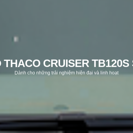
O THACO CRUISER TB120S 
Dành cho những trải nghiệm hiện đại và linh hoạt