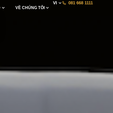
VI
081 668 1111
D
VỀ CHÚNG TÔI