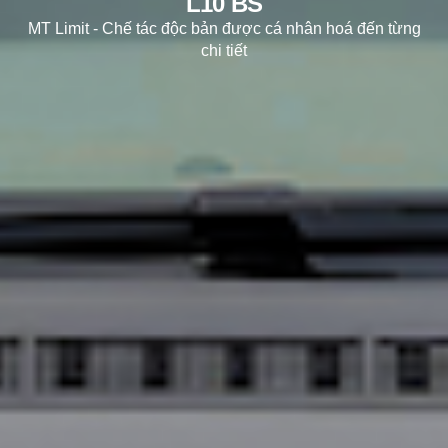
L10 BS
MT Limit - Chế tác độc bản được cá nhân hoá đến từng
chi tiết