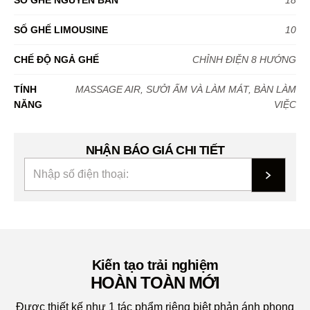
SỐ GHẾ NGUYÊN BẢN
18
SỐ GHẾ LIMOUSINE
10
CHẾ ĐỘ NGẢ GHẾ
CHỈNH ĐIỆN 8 HƯỚNG
TÍNH
MASSAGE AIR, SƯỞI ẤM VÀ LÀM MÁT, BÀN LÀM
NĂNG
VIỆC
NHẬN BÁO GIÁ CHI TIẾT
Kiến tạo trải nghiệm
HOÀN TOÀN MỚI
Được thiết kế như 1 tác phẩm riêng biệt phản ánh phong