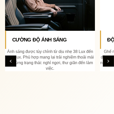
ĐỘ NGẢ CỦA GHẾ
Ghế ngả tựa linh hoạt cho phép điều chỉnh dễ
dàng theo từng nhu cầu, từ tư thế ngồi thẳng đến
ngả sâu thư giãn. Thiết kế tối ưu giúp hành khách
luôn thoải mái.