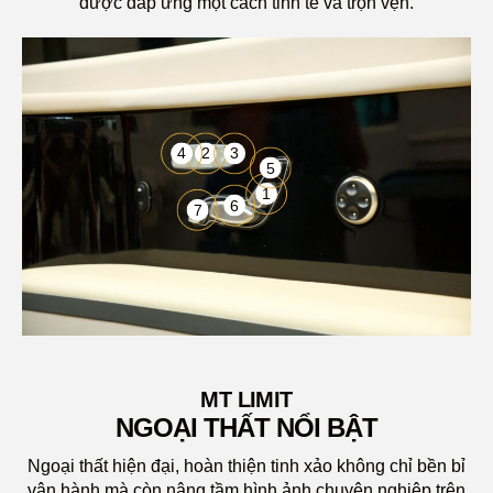
được đáp ứng một cách tinh tế và trọn vẹn.
4
2
3
5
1
6
7
BỘ BODYKIT
MT LIMIT
NGOẠI THẤT NỔI BẬT
Ngoại thất hiện đại, hoàn thiện tinh xảo không chỉ bền bỉ
vận hành mà còn nâng tầm hình ảnh chuyên nghiệp trên