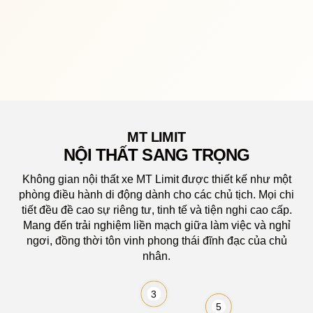
TI
MT tối
phần gi
MT LIMIT
NỘI THẤT SANG TRỌNG
Không gian nội thất xe MT Limit được thiết kế như một
phòng điều hành di động dành cho các chủ tịch. Mọi chi
tiết đều đề cao sự riêng tư, tinh tế và tiện nghi cao cấp.
Mang đến trải nghiệm liền mạch giữa làm việc và nghỉ
ngơi, đồng thời tôn vinh phong thái đĩnh đạc của chủ
nhân.
3
5