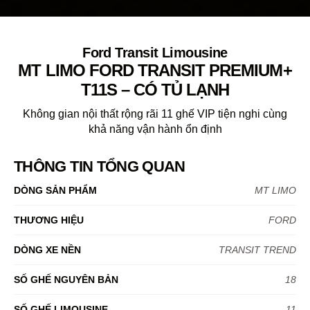
Ford Transit Limousine
MT LIMO FORD TRANSIT PREMIUM+
T11S – CÓ TỦ LẠNH
Không gian nội thất rộng rãi 11 ghế VIP tiện nghi cùng
khả năng vận hành ổn định
THÔNG TIN TỔNG QUAN
DÒNG SẢN PHẨM
MT LIMO
THƯƠNG HIỆU
FORD
DÒNG XE NỀN
TRANSIT TREND
SỐ GHẾ NGUYÊN BẢN
18
SỐ GHẾ LIMOUSINE
11