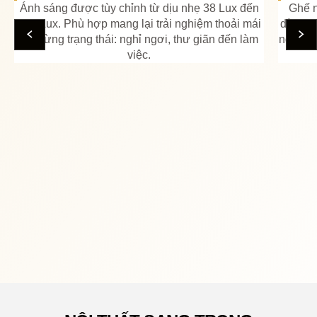
Ánh sáng được tùy chỉnh từ dịu nhẹ 38 Lux đến
Ghế n
335 Lux. Phù hợp mang lại trải nghiệm thoải mái
dàng th
cho từng trạng thái: nghỉ ngơi, thư giãn đến làm
ngả sâu
việc.