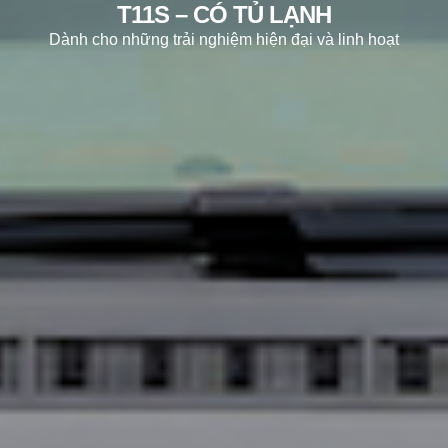
T11S – CÓ TỦ LẠNH
Dành cho những trải nghiệm hiện đại và linh hoạt