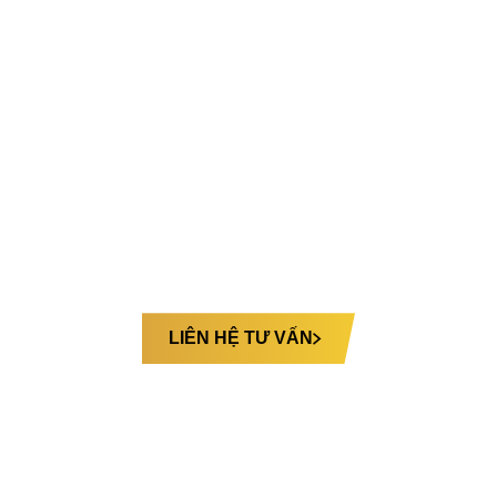
MT LIMO 12 GHẾ VIP
Cấu hình 12 ghế VIP chỉnh cơ tích hợp massage túi
khí, mang lại sự thoải mái và thư giãn trên mọi hành
trình.
Bạn muốn tùy chỉnh ghế riêng theo nhu cầu:
LIÊN HỆ TƯ VẤN
Hình ảnh
CÁ NHÂN HOÁ NỘI THẤT