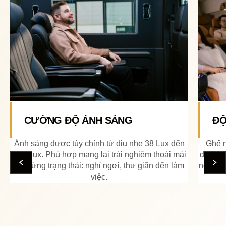
ĐỘ NGẢ CỦA GHẾ
Ghế ngả tựa linh hoạt cho phép điều chỉnh dễ
dàng theo từng nhu cầu, từ tư thế ngồi thẳng đến
ngả sâu thư giãn. Thiết kế tối ưu giúp hành khách
luôn thoải mái.