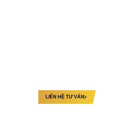
MT LIMO 12 GHẾ VIP
Cấu hình 12 ghế VIP chỉnh cơ tích hợp massage túi
khí, mang lại sự thoải mái và thư giãn trên mọi hành
trình.
Bạn muốn tùy chỉnh ghế riêng theo nhu cầu:
LIÊN HỆ TƯ VẤN
Hình ảnh