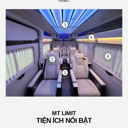
nhân.
3
5
4
2
1
MT LIMIT
TIỆN ÍCH NỔI BẬT