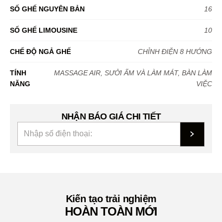
SỐ GHẾ NGUYÊN BẢN
16
SỐ GHẾ LIMOUSINE
10
CHẾ ĐỘ NGẢ GHẾ
CHỈNH ĐIỆN 8 HƯỚNG
TÍNH
MASSAGE AIR, SƯỞI ẤM VÀ LÀM MÁT, BÀN LÀM
NĂNG
VIỆC
NHẬN BÁO GIÁ CHI TIẾT
Kiến tạo trải nghiệm
HOÀN TOÀN MỚI