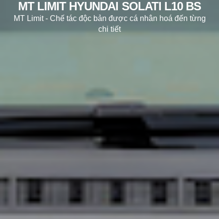
MT LIMIT HYUNDAI SOLATI L10 BS
MT Limit - Chế tác độc bản được cá nhân hoá đến từng
chi tiết