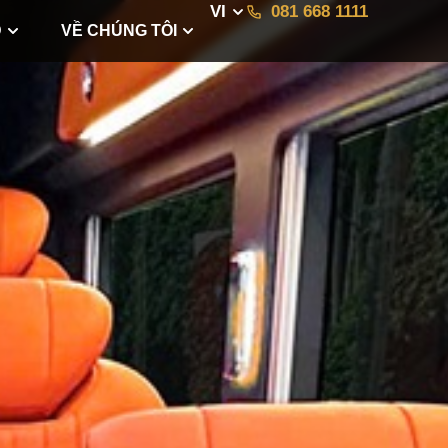
VI
081 668 1111
D
VỀ CHÚNG TÔI