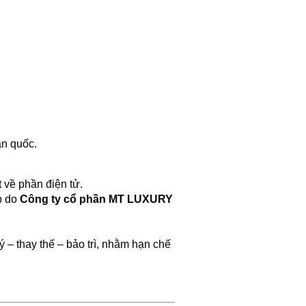
àn quốc.
 về phần điện tử.
p do
Công ty cổ phần MT LUXURY
 – thay thế – bảo trì, nhằm hạn chế