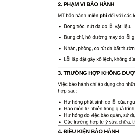
2. PHẠM VI BẢO HÀNH
MT bảo hành
miễn phí
đối với các l
Bong tróc, nứt da do lỗi vật liệu.
Bung chỉ, hở đường may do lỗi g
Nhăn, phồng, co rút da bất thườn
Lỗi lắp đặt gây xô lệch, không đú
3. TRƯỜNG HỢP KHÔNG ĐƯỢ
Việc bảo hành chỉ áp dụng cho nhữ
hợp sau:
Hư hỏng phát sinh do lỗi của ng
Hao mòn tự nhiên trong quá trìn
Hư hỏng do việc bảo quản, sử d
Các trường hợp tự ý sửa chữa, th
4. ĐIỀU KIỆN BẢO HÀNH