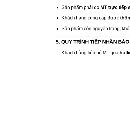
Sản phẩm phải do
MT trực tiếp 
Khách hàng cung cấp được
thôn
Sản phẩm còn nguyên trạng, không
5. QUY TRÌNH TIẾP NHẬN BẢ
Khách hàng liên hệ MT qua
hotl
MT tiếp nhận và kiểm tra tình trạn
Tiến hành sửa chữa, khắc phục h
Thời gian xử lý bảo hành thông thư
6. CHI PHÍ BẢO HÀNH
Miễn phí 100%
đối với các lỗi t
Trường hợp không thuộc bảo hà