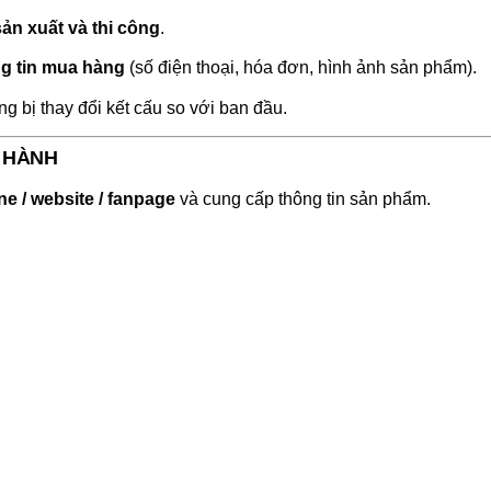
sản xuất và thi công
.
g tin mua hàng
(số điện thoại, hóa đơn, hình ảnh sản phẩm).
 bị thay đổi kết cấu so với ban đầu.
O HÀNH
ine / website / fanpage
và cung cấp thông tin sản phẩm.
g thực tế (trực tiếp hoặc qua hình ảnh/video)
.
oặc thay thế theo chính sách.
ờng từ 1-2
ngày làm việc
, tùy mức độ hư hỏng.
huộc phạm vi bảo hành.
nh, MT sẽ
báo giá sửa chữa
để khách hàng quyết định trước kh