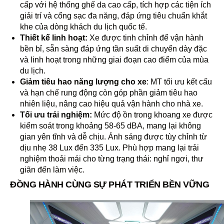
cấp với hệ thống ghế da cao cấp, tích hợp các tiện ích
giải trí và cổng sạc đa năng, đáp ứng tiêu chuẩn khắt
khe của dòng khách du lịch quốc tế.
Thiết kế linh hoạt:
Xe được tinh chỉnh để vận hành
bền bỉ, sẵn sàng đáp ứng tần suất di chuyển dày đặc
và linh hoạt trong những giai đoạn cao điểm của mùa
du lịch.
Giảm tiêu hao năng lượng cho xe
: MT tối ưu kết cấu
và hạn chế rung động còn góp phần giảm tiêu hao
nhiên liệu, nâng cao hiệu quả vận hành cho nhà xe.
Tối ưu trải nghiệm:
Mức độ ồn trong khoang xe được
kiểm soát trong khoảng 58-65 dBA, mang lại không
gian yên tĩnh và dễ chịu. Ánh sáng được tùy chỉnh từ
dịu nhẹ 38 Lux đến 335 Lux. Phù hợp mang lại trải
nghiệm thoải mái cho từng trạng thái: nghỉ ngơi, thư
giãn đến làm việc.
ĐỒNG HÀNH CÙNG SỰ PHÁT TRIỂN BỀN VỮNG