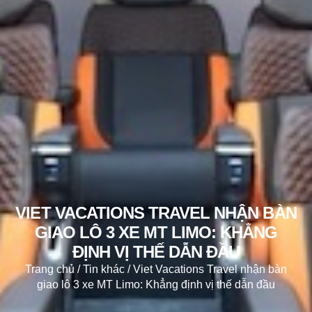
VIET VACATIONS TRAVEL NHẬN BÀN
GIAO LÔ 3 XE MT LIMO: KHẲNG
ĐỊNH VỊ THẾ DẪN ĐẦU
Trang chủ
/
Tin khác
/
Viet Vacations Travel nhận bàn
giao lô 3 xe MT Limo: Khẳng định vị thế dẫn đầu